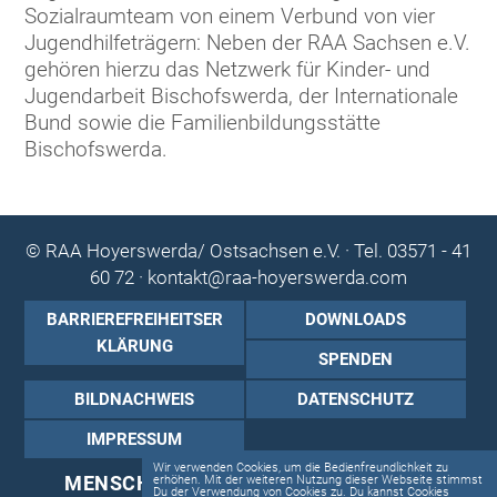
Sozialraumteam von einem Verbund von vier
Jugendhilfeträgern: Neben der RAA Sachsen e.V.
gehören hierzu das Netzwerk für Kinder- und
Jugendarbeit Bischofswerda, der Internationale
Bund sowie die Familienbildungsstätte
Bischofswerda.
© RAA Hoyerswerda/ Ostsachsen e.V. · Tel.
03571 - 41
60 72
·
kontakt
@
raa-hoyerswerda
.
com
BARRIEREFREIHEITSER
DOWNLOADS
KLÄRUNG
SPENDEN
BILDNACHWEIS
DATENSCHUTZ
IMPRESSUM
Wir verwenden Cookies, um die Bedienfreundlichkeit zu
MENSCHEN . WERTE . LERNEN . LEBEN
erhöhen. Mit der weiteren Nutzung dieser Webseite stimmst
Du der Verwendung von Cookies zu. Du kannst Cookies