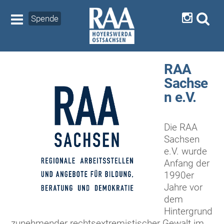
Spende
RAA
Sachse
n e.V.
Die RAA
Sachsen
e.V. wurde
Anfang der
1990er
Jahre vor
dem
Hintergrund
zunehmender rechtsextremistischer Gewalt im